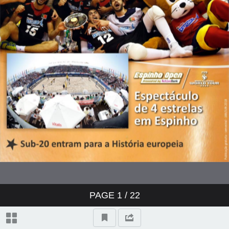
1: 06
1: 07
1: 08
1: 09
1: 10
1: 11
PAGE
1
/ 22
1: 12