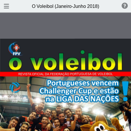
DOWNLOAD PDF
O Voleibol (Janeiro-Junho 2018)
publication
13.9 MB
TABLE OF CONTENTS
1: Capa
1: 02
1: 03
1: 04
1: 05