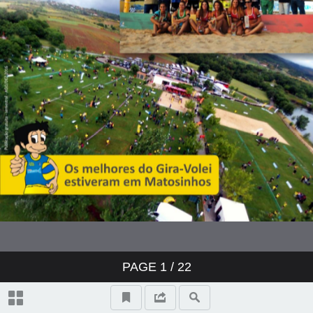
1: 07
1: 08
1: 09
1: 10
1: 11
1: 12
PAGE
1
/ 22
1: 13