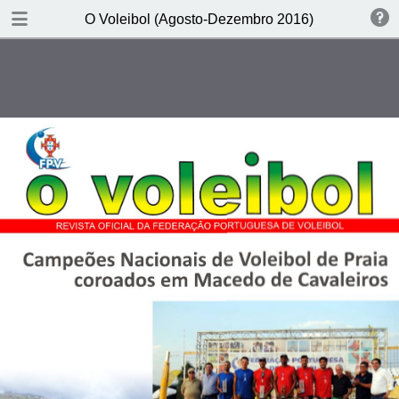
DOWNLOAD PDF
O Voleibol (Agosto-Dezembro 2016)
publication
15.4 MB
TABLE OF CONTENTS
1: Capa
1: 03
1: 04
1: 05
1: 06