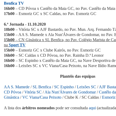
Benfica TV
16h00
– CD Póvoa x Castêlo da Maia GC, no Pav. Castêlo da Mai
17h00
– Esmoriz GC x SC Caldas, no Pav. Esmoriz GC
6.ª Jornada - 11.10.2020
18h00
– Vitória SC x AJF Bastardo, no Pav. Mun. Arq. Fernando T
15h00
– AA S. Mamede x Ala Nun'Álvares de Gondomar, no Pav. 
15h00
– CN Ginástica x SL Benfica, no Pav. Colégio Marista de Ca
na
Sport TV
15h00
– Esmoriz GC x Clube Kairós, no Pav. Esmoriz GC
16h00
– SC Caldas x CD Póvoa, no Pav. Rainha D.ª Leonor
16h00
– SC Espinho x Castêlo da Maia GC, na Nave Desportiva de
16h00
– Leixões SC x VC Viana/Casa Peixoto, na Nave Ilídio Ra
Plantéis das equipas
AA S. Mamede
/
SL Benfica
/
SC Espinho
/
Leixões SC
/
AJF Basta
CD Póvoa
/
Vitória SC
/
Ala Nun'Álvares de Gondomar
/
Castêlo d
Ginástica
/
VC Viana/Casa Peixoto
/ Clube K / SC Caldas /
Esmori
A lista dos
árbitros nomeados
pode ser consultada
aqui
(actualizada