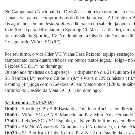
No Campeonato Nacional da I Divisão - seniores masculinos, o dest
semana vai para os compromissos do líder da prova, a AJ Fonte do B
Os açorianos têm um
teste-de-fogo
à liderança no sábado, já que se 
João Rocha para defrontarem o Sporting CP (4.º classificado), em j
transmissão da Sporting TV. No domingo, a missão não é menos difíc
é o aguerrido Vitória SC (8.º).
Por seu turno, o vice-líder VC Viana/Casa Peixoto, equipa-sensação
campeonato, com quatro vitórias em outros tantos jogos, «folga» no s
Leixões SC (11.º) no domingo.
Quanto aos finalistas da Supertaça – a disputar no dia 21 Outubro/1
SL Benfica (3.º) recebe o Clube K (9.º) e visita o CN Ginástica (13.
Espinho (4.º) joga com o Leixões SC em Matosinhos (17h00 de sába
anfitrião do Castêlo da Maia GC (6.º) no domingo.
5.ª Jornada - 10.10.2020
16h00
– Sporting CP x AJF Bastardo, Pav. João Rocha - em directo
18h00
– Vitória SC x AA S. Mamede, no Pav. Mun. Arq. Fernando
17h00
– Leixões SC x SC Espinho, na Nave Ilídio Ramos - em dire
17h00
– Ala Nun'Álvares de Gondomar x CN Ginástica, no Pav. A
16h30
– SL Benfica x Clube Kairós, Pav. N.º 2 do Estádio da Luz –