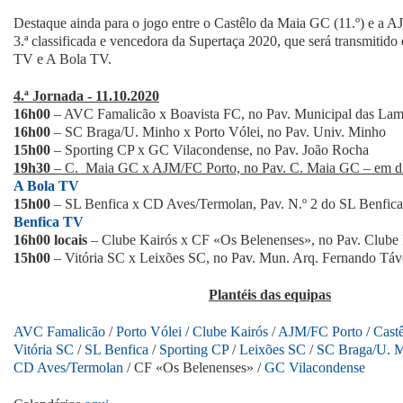
Destaque ainda para o jogo entre o Castêlo da Maia GC (11.º) e a A
3.ª classificada e vencedora da Supertaça 2020, que será transmitido
TV e A Bola TV.
4.ª Jornada - 11.10.2020
16h00
– AVC Famalicão x Boavista FC, no Pav. Municipal das Lam
16h00
– SC Braga/U. Minho x Porto Vólei, no Pav. Univ. Minho
15h00
– Sporting CP x GC Vilacondense, no Pav. João Rocha
19h30
– C. Maia GC x AJM/FC Porto, no Pav. C. Maia GC – em di
A Bola TV
15h00
– SL Benfica x CD Aves/Termolan, Pav. N.º 2 do SL Benfica 
Benfica TV
16h00 locais
– Clube Kairós x CF «Os Belenenses», no Pav. Clube
15h00
– Vitória SC x Leixões SC, no Pav. Mun. Arq. Fernando Táv
Plantéis das equipas
AVC Famalicão
/
Porto Vólei
/
Clube Kairós
/
AJM/FC Porto
/
Cast
Vitória SC
/
SL Benfica
/
Sporting CP
/
Leixões SC
/
SC Braga/U. 
CD Aves/Termolan
/ CF «Os Belenenses» /
GC Vilacondense