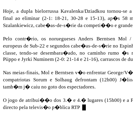
Hoje, a dupla bielorrussa Kavalenka/Dziadkou tornou-se 
final ao eliminar (2-1: 18-21, 30-28 e 15-13), ap�s 58 m
Szalankiewicz, cabe�as-de-s�rie da competi��o e grandes 
Pelo contr�rio, os noruegueses Anders Berntsen Mol /
europeus de Sub-22 e segundos cabe�as-de-s�rie no Espinh
classe, tendo-se desembara�ado, no caminho rumo �s me
Piippo e Jyrki Numinem (2-0: 21-14 e 21-16), carrascos de du
Nas meias-finais, Mol e Berntsen v�o enfrentar George/V�t
compatriotas Sorum e Solhaug defrontam (12h00) J�li
tamb�m j� caiu no goto dos espectadores.
O jogo de atribui��o dos 3.� e 4.� lugares (15h00) e a F
directo pela televis�o p�blica RTP █