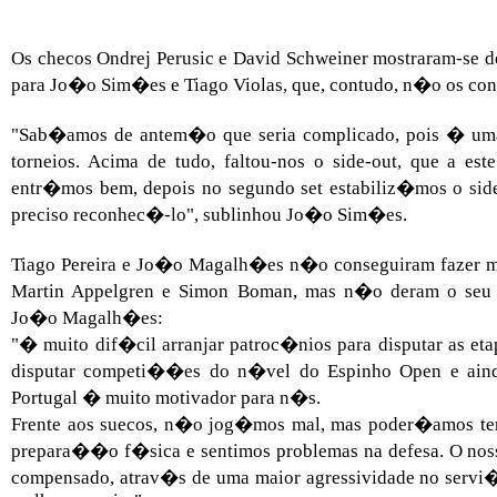
Os checos Ondrej Perusic e David Schweiner mostraram-se de
para Jo�o Sim�es e Tiago Violas, que, contudo, n�o os cons
"Sab�amos de antem�o que seria complicado, pois � uma 
torneios. Acima de tudo, faltou-nos o side-out, que a es
entr�mos bem, depois no segundo set estabiliz�mos o side
preciso reconhec�-lo", sublinhou Jo�o Sim�es.
Tiago Pereira e Jo�o Magalh�es n�o conseguiram fazer mel
Martin Appelgren e Simon Boman, mas n�o deram o seu t
Jo�o Magalh�es:
"� muito dif�cil arranjar patroc�nios para disputar as eta
disputar competi��es do n�vel do Espinho Open e ain
Portugal � muito motivador para n�s.
Frente aos suecos, n�o jog�mos mal, mas poder�amos ter 
prepara��o f�sica e sentimos problemas na defesa. O noss
compensado, atrav�s de uma maior agressividade no servi