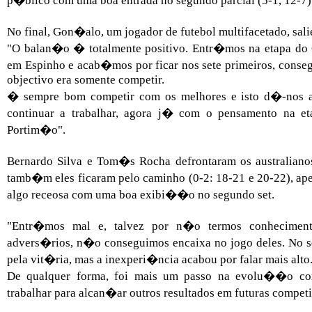
p�blico com uma boa entrada no segundo parcial (5-1, 12-7)
No final, Gon�alo, um jogador de futebol multifacetado, sali
"O balan�o � totalmente positivo. Entr�mos na etapa do 
em Espinho e acab�mos por ficar nos sete primeiros, cons
objectivo era somente competir.
� sempre bom competir com os melhores e isto d�-nos 
continuar a trabalhar, agora j� com o pensamento na et
Portim�o".
Bernardo Silva e Tom�s Rocha defrontaram os australiano
tamb�m eles ficaram pelo caminho (0-2: 18-21 e 20-22), ape
algo receosa com uma boa exibi��o no segundo set.
"Entr�mos mal e, talvez por n�o termos conheciment
advers�rios, n�o conseguimos encaixa no jogo deles. No 
pela vit�ria, mas a inexperi�ncia acabou por falar mais alto
De qualquer forma, foi mais um passo na evolu��o co
trabalhar para alcan�ar outros resultados em futuras comp