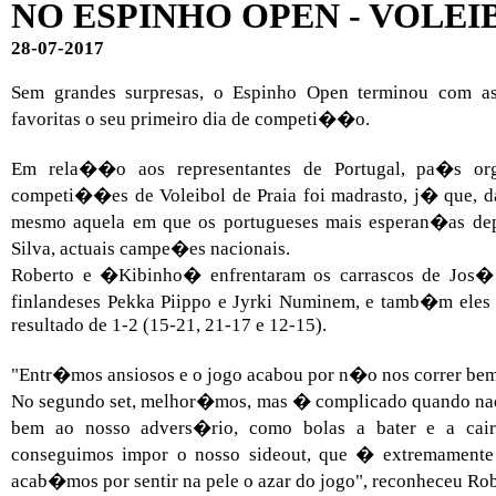
NO ESPINHO OPEN - VOLEI
28-07-2017
Sem grandes surpresas, o Espinho Open terminou com as
favoritas o seu primeiro dia de competi��o.
Em rela��o aos representantes de Portugal, pa�s org
competi��es de Voleibol de Praia foi madrasto, j� que, d
mesmo aquela em que os portugueses mais esperan�as dep
Silva, actuais campe�es nacionais.
Roberto e �Kibinho� enfrentaram os carrascos de Jos� 
finlandeses Pekka Piippo e Jyrki Numinem, e tamb�m eles 
resultado de 1-2 (15-21, 21-17 e 12-15).
"Entr�mos ansiosos e o jogo acabou por n�o nos correr bem
No segundo set, melhor�mos, mas � complicado quando nad
bem ao nosso advers�rio, como bolas a bater e a cai
conseguimos impor o nosso sideout, que � extremamente 
acab�mos por sentir na pele o azar do jogo", reconheceu Rob