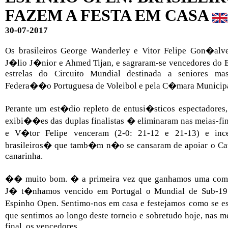
FAZEM A FESTA EM CASA
30-07-2017
Os brasileiros George Wanderley e Vitor Felipe Gon�alve
J�lio J�nior e Ahmed Tijan, e sagraram-se vencedores do
estrelas do Circuito Mundial destinada a seniores mas
Federa��o Portuguesa de Voleibol e pela C�mara Municipal
Perante um est�dio repleto de entusi�sticos espectadores
exibi��es das duplas finalistas � eliminaram nas meias-fi
e V�tor Felipe venceram (2-0: 21-12 e 21-13) e inc
brasileiros� que tamb�m n�o se cansaram de apoiar o Cat
canarinha.
�� muito bom. � a primeira vez que ganhamos uma compe
J� t�nhamos vencido em Portugal o Mundial de Sub-19 
Espinho Open. Sentimo-nos em casa e festejamos como se e
que sentimos ao longo deste torneio e sobretudo hoje, nas me
final, os vencedores.