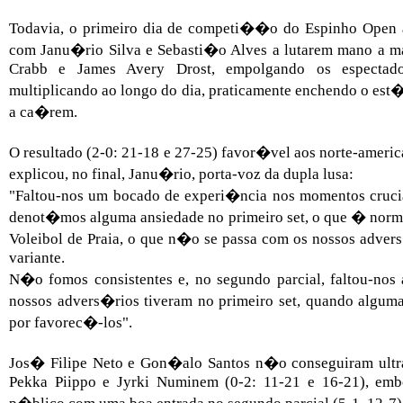
Todavia, o primeiro dia de competi��o do Espinho Ope
com Janu�rio Silva e Sebasti�o Alves a lutarem mano a m
Crabb e James Avery Drost, empolgando os espectado
multiplicando ao longo do dia, praticamente enchendo o est
a ca�rem.
O resultado (2-0: 21-18 e 27-25) favor�vel aos norte-america
explicou, no final, Janu�rio, porta-voz da dupla lusa:
"Faltou-nos um bocado de experi�ncia nos momentos cruci
denot�mos alguma ansiedade no primeiro set, o que � norm
Voleibol de Praia, o que n�o se passa com os nossos advers
variante.
N�o fomos consistentes e, no segundo parcial, faltou-nos
nossos advers�rios tiveram no primeiro set, quando algum
por favorec�-los".
Jos� Filipe Neto e Gon�alo Santos n�o conseguiram ultrap
Pekka Piippo e Jyrki Numinem (0-2: 11-21 e 16-21), emb