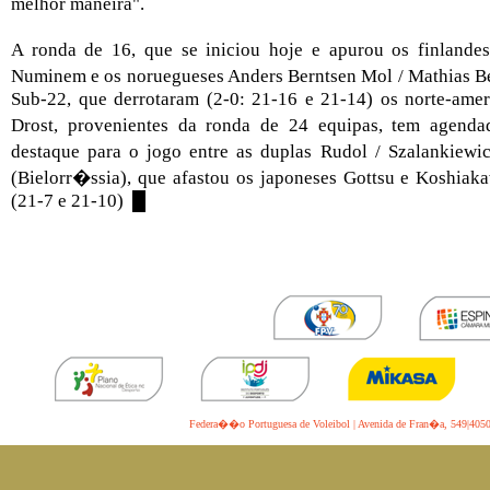
melhor maneira".
A ronda de 16, que se iniciou hoje e apurou os finlandes
Numinem e os noruegueses Anders Berntsen Mol / Mathias B
Sub-22, que derrotaram (2-0: 21-16 e 21-14) os norte-ame
Drost, provenientes da ronda de 24 equipas, tem agen
destaque para o jogo entre as duplas Rudol / Szalankiew
(Bielorr�ssia), que afastou os japoneses Gottsu e Koshia
(21-7 e 21-10) █
Federa��o Portuguesa de Voleibol | Avenida de Fran�a, 549|4050-