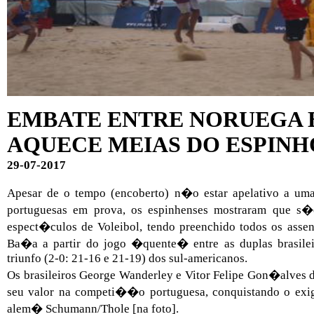
EMBATE ENTRE NORUEGA E
AQUECE MEIAS DO ESPIN
29-07-2017
Apesar de o tempo (encoberto) n�o estar apelativo a um
portuguesas em prova, os espinhenses mostraram que s�o
espect�culos de Voleibol, tendo preenchido todos os asse
Ba�a a partir do jogo �quente� entre as duplas brasil
triunfo (2-0: 21-16 e 21-19) dos sul-americanos.
Os brasileiros George Wanderley e Vitor Felipe Gon�alves
seu valor na competi��o portuguesa, conquistando o exi
alem� Schumann/Thole [na foto].