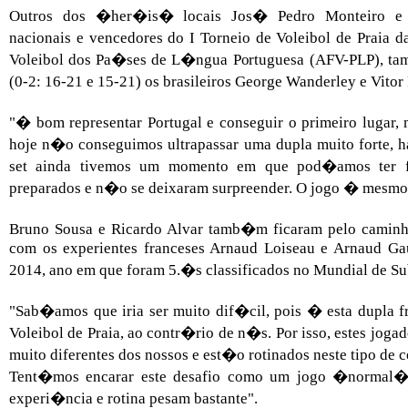
Outros dos �her�is� locais Jos� Pedro Monteiro e 
nacionais e vencedores do I Torneio de Voleibol de Prai
Voleibol dos Pa�ses de L�ngua Portuguesa (AFV-PLP), t
(0-2: 16-21 e 15-21) os brasileiros George Wanderley e Vito
"� bom representar Portugal e conseguir o primeiro lugar
hoje n�o conseguimos ultrapassar uma dupla muito forte, 
set ainda tivemos um momento em que pod�amos ter f
preparados e n�o se deixaram surpreender. O jogo � mesmo
Bruno Sousa e Ricardo Alvar tamb�m ficaram pelo caminho
com os experientes franceses Arnaud Loiseau e Arnaud Ga
2014, ano em que foram 5.�s classificados no Mundial de Sub
"Sab�amos que iria ser muito dif�cil, pois � esta dupla fr
Voleibol de Praia, ao contr�rio de n�s. Por isso, estes jo
muito diferentes dos nossos e est�o rotinados neste tipo d
Tent�mos encarar este desafio como um jogo �normal�, 
experi�ncia e rotina pesam bastante".