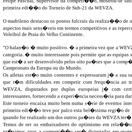
Felipe Pascual, Supervisor da competi��o, mostrou-se sat
primeira edi��o do Torneio de Sub-21 da WEVZA.
O madrileno destacou os pontos fulcrais da realiza��o de
aspectos mais sens�veis em termos competitivos e as reper
Voleibol de Praia do Velho Continente.
"O balan�o � muito positivo. � a primeira vez que a WE
categoria. � muito interessante pois permite que as equipas 
que est� a ser desenvolvido pelos oito pa�ses que a comp
Campeonato da Europa ou do Mundo.
Os atletas est�o muito contentes e expressaram j� a sua
que t�m dificuldades em competir com frequ�ncia ao ma
WEVZA, disputados por duplas europeias j� com certa
interessantes, fornecendo a experi�ncia necess�ria para dar 
Este torneio encaixa muito bem numa s�rie de eventos inter
primeira edi��o teve por palco esta bel�ssima regi�o de 
quando for realizado um dos outros pa�ses da WEVZA ter�
Temos de ser os embaixadores do optimismo em rela��o
pr�ximos anos a competi��o ser� disputadas em quatro