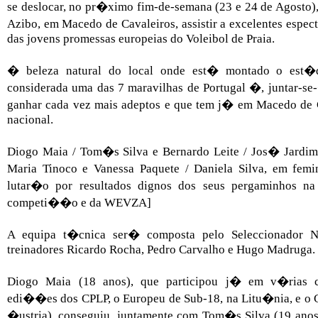
se deslocar, no pr�ximo fim-de-semana (23 e 24 de Agosto),
Azibo, em Macedo de Cavaleiros, assistir a excelentes espe
das jovens promessas europeias do Voleibol de Praia.
� beleza natural do local onde est� montado o est
considerada uma das 7 maravilhas de Portugal �, juntar-s
ganhar cada vez mais adeptos e que tem j� em Macedo de 
nacional.
Diogo Maia / Tom�s Silva e Bernardo Leite / Jos� Jardim,
Maria Tinoco e Vanessa Paquete / Daniela Silva, em femi
lutar�o por resultados dignos dos seus pergaminhos na m
competi��o e da WEVZA]
A equipa t�cnica ser� composta pelo Seleccionador Na
treinadores Ricardo Rocha, Pedro Carvalho e Hugo Madruga.
Diogo Maia (18 anos), que participou j� em v�rias c
edi��es dos CPLP, o Europeu de Sub-18, na Litu�nia, e o 
�ustria), conseguiu, juntamente com Tom�s Silva (19 anos