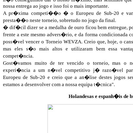
nossa entrega ao jogo e isso foi o mais importante.
A pr�xima competi��o � o Europeu de Sub-20 e vamos
presta��o neste torneio, sobretudo no jogo da final.
� dif�cil dizer se a medalha de ouro ficou bem entregue,
frente a este mesmo advers�rio, e da forma condicionada
poss�vel vencer o Torneio WEVZA. Creio que, hoje, o cans
mas eles s�o mais altos e utilizaram bem essa vant
compet�ncia.
Gost�vamos muito de ter vencido o torneio, mas o nos
experi�ncia a um n�vel competitivo j� razo�vel par
Europeu de Sub-20 e creio que a an�lise destes jogos se
estamos a desenvolver com a nossa equipa t�cnica".
Holandesas e espanh�is de 