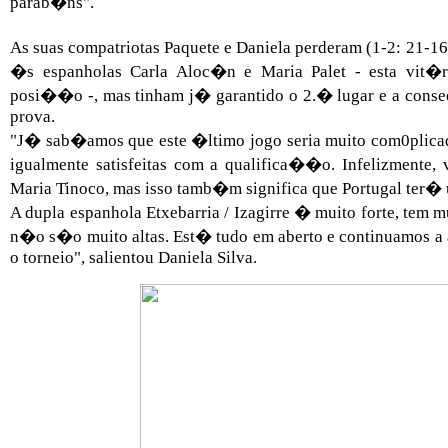
parab�ns".
As suas compatriotas Paquete e Daniela perderam (1-2: 21-16,
�s espanholas Carla Aloc�n e Maria Palet - esta vit�r
posi��o -, mas tinham j� garantido o 2.� lugar e a conse
prova.
"J� sab�amos que este �ltimo jogo seria muito com0plicad
igualmente satisfeitas com a qualifica��o. Infelizmente,
Maria Tinoco, mas isso tamb�m significa que Portugal ter� 
A dupla espanhola Etxebarria / Izagirre � muito forte, tem m
n�o s�o muito altas. Est� tudo em aberto e continuamos a
o torneio", salientou Daniela Silva.