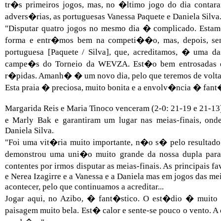
tr�s primeiros jogos, mas, no �ltimo jogo do dia conta
advers�rias, as portuguesas Vanessa Paquete e Daniela Silva
"Disputar quatro jogos no mesmo dia � complicado. Estam
forma e entr�mos bem na competi��o, mas, depois, sent
portuguesa [Paquete / Silva], que, acreditamos, � uma da
campe�s do Torneio da WEVZA. Est�o bem entrosadas e
r�pidas. Amanh� � um novo dia, pelo que teremos de voltar 
Esta praia � preciosa, muito bonita e a envolv�ncia � fant�
Margarida Reis e Maria Tinoco venceram (2-0: 21-19 e 21-13
e Marly Bak e garantiram um lugar nas meias-finais, ond
Daniela Silva.
"Foi uma vit�ria muito importante, n�o s� pelo resulta
demonstrou uma uni�o muito grande da nossa dupla para
contentes por irmos disputar as meias-finais. As principais f
e Nerea Izagirre e a Vanessa e a Daniela mas em jogos das mei
acontecer, pelo que continuamos a acreditar...
Jogar aqui, no Azibo, � fant�stico. O est�dio � muito 
paisagem muito bela. Est� calor e sente-se pouco o vento. 