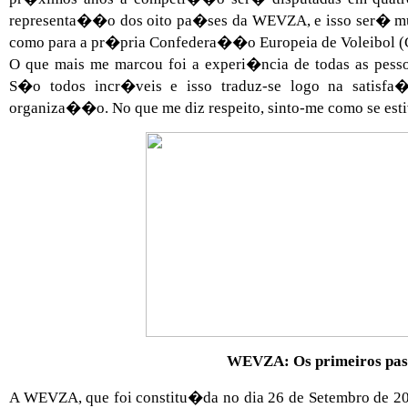
representa��o dos oito pa�ses da WEVZA, e isso ser� mu
como para a pr�pria Confedera��o Europeia de Voleibol (
O que mais me marcou foi a experi�ncia de todas as pe
S�o todos incr�veis e isso traduz-se logo na satisfa
organiza��o. No que me diz respeito, sinto-me como se esti
WEVZA: Os primeiros pas
A WEVZA, que foi constitu�da no dia 26 de Setembro de 20