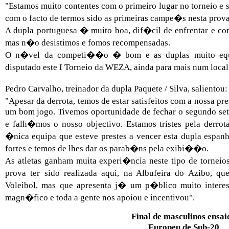
"Estamos muito contentes com o primeiro lugar no torneio e s
com o facto de termos sido as primeiras campe�s nesta pro
A dupla portuguesa � muito boa, dif�cil de enfrentar e com
mas n�o desistimos e fomos recompensadas.
O n�vel da competi��o � bom e as duplas muito equi
disputado este I Torneio da WEZA, ainda para mais num loca
Pedro Carvalho, treinador da dupla Paquete / Silva, salientou:
"Apesar da derrota, temos de estar satisfeitos com a nossa p
um bom jogo. Tivemos oportunidade de fechar o segundo set
e falh�mos o nosso objectivo. Estamos tristes pela derro
�nica equipa que esteve prestes a vencer esta dupla espanh
fortes e temos de lhes dar os parab�ns pela exibi��o.
As atletas ganham muita experi�ncia neste tipo de torneio
prova ter sido realizada aqui, na Albufeira do Azibo, q
Voleibol, mas que apresenta j� um p�blico muito inter
magn�fico e toda a gente nos apoiou e incentivou".
Final de masculinos ensai
Europeu de Sub-20