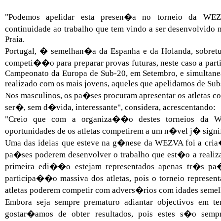
"Podemos apelidar esta presen�a no torneio da W
continuidade ao trabalho que tem vindo a ser desenvolvido
Praia.
Portugal, � semelhan�a da Espanha e da Holanda, sobretud
competi��o para preparar provas futuras, neste caso a p
Campeonato da Europa de Sub-20, em Setembro, e simultane
realizado com os mais jovens, aqueles que apelidamos de Sub
Nos masculinos, os pa�ses procuram apresentar os atletas c
ser�, sem d�vida, interessante", considera, acrescentando:
"Creio que com a organiza��o destes torneios da WE
oportunidades de os atletas competirem a um n�vel j� signif
Uma das ideias que esteve na g�nese da WEZVA foi a cria
pa�ses poderem desenvolver o trabalho que est�o a realiz
primeira edi��o estejam representados apenas tr�s pa
participa��o massiva dos atletas, pois o torneio represen
atletas poderem competir com advers�rios com idades semel
Embora seja sempre prematuro adiantar objectivos em t
gostar�amos de obter resultados, pois estes s�o sempr