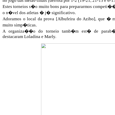
no jogo das meias-finais [derrota por 1-2 (19-21, 21-15 e 6-1
Estes torneios s�o muito bons para prepararmos competi�
o n�vel dos atletas � j� significativo.
Adoramos o local da prova [Albufeira do Azibo], que � m
muito simp�ticas.
A organiza��o do torneio tamb�m est� de parab�n
destacaram Loladina e Marly.