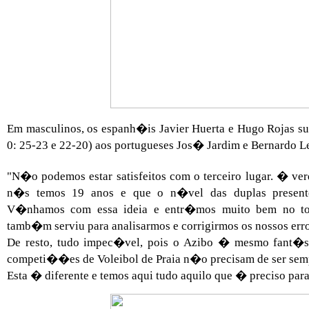
Em masculinos, os espanh�is Javier Huerta e Hugo Rojas sup
0: 25-23 e 22-20) aos portugueses Jos� Jardim e Bernardo Le
"N�o podemos estar satisfeitos com o terceiro lugar. � ve
n�s temos 19 anos e que o n�vel das duplas present
V�nhamos com essa ideia e entr�mos muito bem no torne
tamb�m serviu para analisarmos e corrigirmos os nossos erro
De resto, tudo impec�vel, pois o Azibo � mesmo fant�s
competi��es de Voleibol de Praia n�o precisam de ser semp
Esta � diferente e temos aqui tudo aquilo que � preciso p