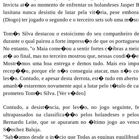
Invicta at� ao momento de enfrentar os holandeses Jasper B
lusitana nunca desistiu de lutar pela vit�ria, pese embo
(Diogo) ter jogado o segundo e o terceiro sets sob uma m�sca
Tom�s Silva destacou o estoicismo do seu companheiro d
durante o qual pairou a forte impress�o de que os portugues
No entanto, "o Maia come�ou a sentir fortes c�ibras a meio
at� ao final, mas no terceiro mostrou que, nessas condi��
Mostr�mos uma boa entrega e demos tudo. Mais era impo
recep��o, porque ele n�o conseguia atacar, mas n�o cons
les�o. Contudo, e apesar desta derrota, est� tudo em abert
amanh� estaremos novamente aqui a lutar pelo t�tulo de c
prometeu Tom�s Silva. [Ver v�deo]
Contudo, a desist�ncia, por les�o, no jogo seguinte, 
ultrapassados na classifica��o pelos holandeses e pelo
Bernardo Leite, que se apuraram no �ltimo jogo ao ven
S�nchez Baluja.
"Sab�amos desde o in�cio que Todas as equipas equilibrad