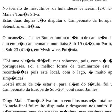
No torneio de masculinos, os holandeses venceram (2-0: 2
Maia e Tom�s Silva.
Estas duas duplas v�o disputar o Campeonato da Europa d
Setembro, em It�lia.
O incans�vel Jasper Bouter juntou o t�tulo de campe�o da
ano em tr�s campeonatos mundiais: Sub-19 (4.�), no Porto,
e Sub-23 (41.�), em Myslowice, Pol�nia.
"Foi uma vit�ria dif�cil, mas saborosa, pois, como � �
portugueses. Foi a melhor forma de terminarmos este
recorda��es pois este local, com o lago, � muito a
simp�ticas.
Gostei muito de c� estar e, para al�m do t�tulo, foi
Campeonato da Europa de Sub-20", confessou Jannes.
Diogo Maia e Tom�s Silva foram vencidos mas n�o totalme
"A meia-final foi muito disputada e desgastou-nos muito. 
n�o conseguimos dar o nosso m�ximo, mas sentimos que