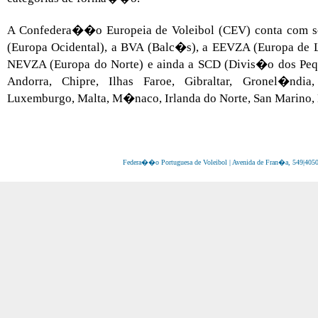
A Confedera��o Europeia de Voleibol (CEV) conta com 
(Europa Ocidental), a BVA (Balc�s), a EEVZA (Europa de L
NEVZA (Europa do Norte) e ainda a SCD (Divis�o dos Pequ
Andorra, Chipre, Ilhas Faroe, Gibraltar, Gronel�ndia, 
Luxemburgo, Malta, M�naco, Irlanda do Norte, San Marino,
Federa��o Portuguesa de Voleibol | Avenida de Fran�a, 549|4050-