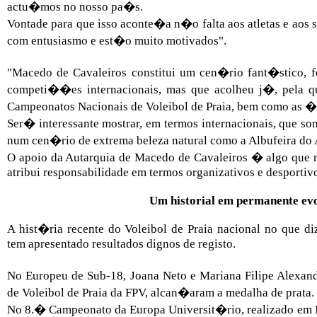
actu�mos no nosso pa�s.
Vontade para que isso aconte�a n�o falta aos atletas e aos 
com entusiasmo e est�o muito motivados".
"Macedo de Cavaleiros constitui um cen�rio fant�stico, 
competi��es internacionais, mas que acolheu j�, pela qui
Campeonatos Nacionais de Voleibol de Praia, bem como as �lt
Ser� interessante mostrar, em termos internacionais, que s
num cen�rio de extrema beleza natural como a Albufeira do 
O apoio da Autarquia de Macedo de Cavaleiros � algo que n
atribui responsabilidade em termos organizativos e desportivo
Um historial em permanente 
A hist�ria recente do Voleibol de Praia nacional no que di
tem apresentado resultados dignos de registo.
No Europeu de Sub-18, Joana Neto e Mariana Filipe Alexand
de Voleibol de Praia da FPV, alcan�aram a medalha de prata.
No 8.� Campeonato da Europa Universit�rio, realizado em