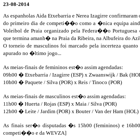
23-08-2014
As espanholas Aida Etxebarria e Nerea Izagirre confirmaram o
do primeiro dia de competi��o como a �nica equipa ainda
Voleibol de Praia organizado pela Federa��o Portugues
que termina amanh� na Praia da Ribeira, na Albufeira do Az
O torneio de masculinos foi marcado pela incerteza quanto 
apurado no �ltimo jogo...
As meias-finais de femininos est�o assim agendadas:
09h00 � Etxebarria / Izagirre (ESP) x Zwaanswijk / Bak (HO
10h00 � Paquete / Silva (POR) x Reis / Tinoco (POR)
As meias-finais de masculinos est�o assim agendadas:
11h00 � Huerta / Rojas (ESP) x Maia / Silva (POR)
12h00 � Leite / Jardim (POR) x Bouter / Van der Ham (HOL)
As finais ser�o disputadas �s 15h00 (femininos) e 16h00 (
competi��o e da WEVZA]