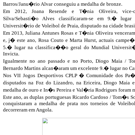
Barros/Janu�rio Alvar conseguiu a medalha de bronze.
Em 2012, Joana Resende e T�nia Oliveira, vice-
Silva/Sebasti�o Alves classificaram-se em 9.� lu
Universit�rio de Voleibol de Praia, disputado na cidade bras
Em 2013, Juliana Antunes Rosas e T�nia Oliveira venceram
e, j� este ano, Rosa Couto e Marta Hurst, actuais campe�s
5.� lugar na classifica��o geral do Mundial Universit
Invicta.
Igualmente no ano passado e no Porto, Diogo Maia / To
Bernardo Martins alcan�aram um excelente 9.� lugar no C
Nos VII Jogos Desportivos CPLP � Comunidade dos Pa�s
disputados na Foz do Lizandro, na Ericeira, Diogo Maia
medalha de ouro e In�s Pereira e Val�ria Rodrigues foram m
Este ano, as duplas portuguesas Ricardo Cardoso / Tom�s So
conquistaram a medalha de prata nos torneios de Voleibo
decorreram em Angola.