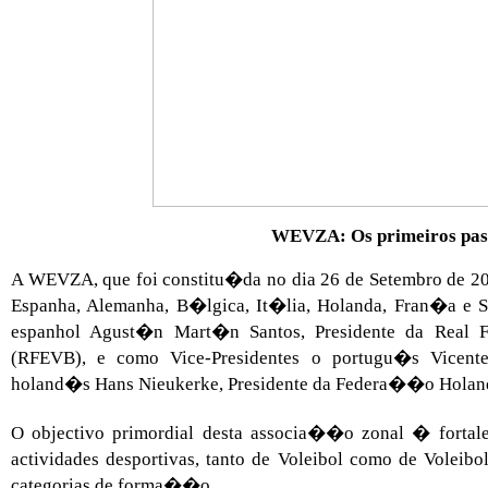
WEVZA: Os primeiros pas
A WEVZA, que foi constitu�da no dia 26 de Setembro de 20
Espanha, Alemanha, B�lgica, It�lia, Holanda, Fran�a e
espanhol Agust�n Mart�n Santos, Presidente da Real 
(RFEVB), e como Vice-Presidentes o portugu�s Vicent
holand�s Hans Nieukerke, Presidente da Federa��o Holand
O objectivo primordial desta associa��o zonal � forta
actividades desportivas, tanto de Voleibol como de Voleibo
categorias de forma��o.