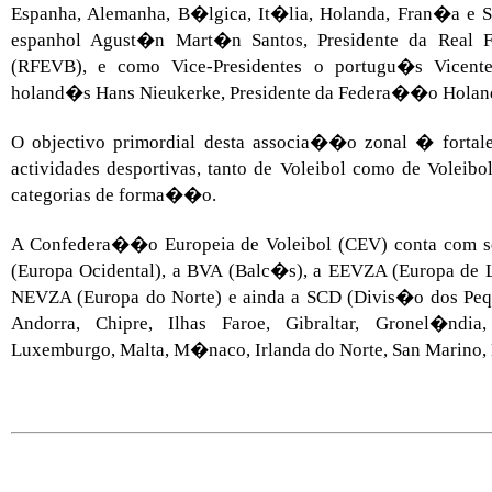
Espanha, Alemanha, B�lgica, It�lia, Holanda, Fran�a e
espanhol Agust�n Mart�n Santos, Presidente da Real 
(RFEVB), e como Vice-Presidentes o portugu�s Vicent
holand�s Hans Nieukerke, Presidente da Federa��o Holand
O objectivo primordial desta associa��o zonal � forta
actividades desportivas, tanto de Voleibol como de Voleibo
categorias de forma��o.
A Confedera��o Europeia de Voleibol (CEV) conta com 
(Europa Ocidental), a BVA (Balc�s), a EEVZA (Europa de L
NEVZA (Europa do Norte) e ainda a SCD (Divis�o dos Pequ
Andorra, Chipre, Ilhas Faroe, Gibraltar, Gronel�ndia, 
Luxemburgo, Malta, M�naco, Irlanda do Norte, San Marino,