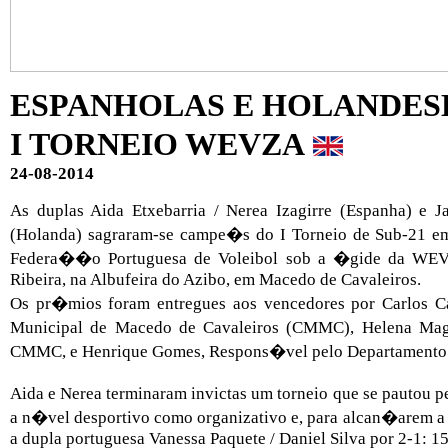
ESPANHOLAS E HOLANDES
I TORNEIO WEVZA
24-08-2014
As duplas Aida Etxebarria / Nerea Izagirre (Espanha) e 
(Holanda) sagraram-se campe�s do I Torneio de Sub-21 em 
Federa��o Portuguesa de Voleibol sob a �gide da WEVZ
Ribeira, na Albufeira do Azibo, em Macedo de Cavaleiros.
Os pr�mios foram entregues aos vencedores por Carlos C
Municipal de Macedo de Cavaleiros (CMMC), Helena Mag
CMMC, e Henrique Gomes, Respons�vel pelo Departamento de
Aida e Nerea terminaram invictas um torneio que se pautou pe
a n�vel desportivo como organizativo e, para alcan�arem a 
a dupla portuguesa Vanessa Paquete / Daniel Silva por 2-1: 15