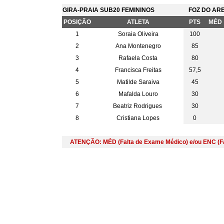
GIRA-PRAIA SUB20 FEMININOS
FOZ DO AR
POSIÇÃO
ATLETA
PTS
MÉD
1
Soraia Oliveira
100
2
Ana Montenegro
85
3
Rafaela Costa
80
4
Francisca Freitas
57,5
5
Matilde Saraiva
45
6
Mafalda Louro
30
7
Beatriz Rodrigues
30
8
Cristiana Lopes
0
ATENÇÃO: MÉD (Falta de Exame Médico) e/ou ENC (Fa