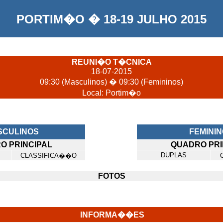
PORTIM�O � 18-19 JULHO 2015
REUNI�O T�CNICA
18-07-2015
09:30 (Masculinos) � 09:30 (Femininos)
Local: Portim�o
SCULINOS
FEMINI
O PRINCIPAL
QUADRO PRI
DUPLAS
CLASSIFICA��O
FOTOS
INFORMA��ES