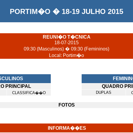
PORTIM�O � 18-19 JULHO 2015
REUNI�O T�CNICA
18-07-2015
09:30 (Masculinos) � 09:30 (Femininos)
Local: Portim�o
SCULINOS
FEMINI
O PRINCIPAL
QUADRO PRI
DUPLAS
CLASSIFICA��O
FOTOS
INFORMA��ES