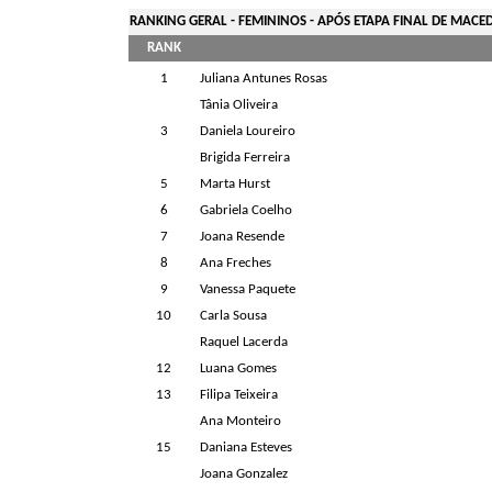
RANKING GERAL - FEMININOS - APÓS ETAPA FINAL DE MACE
RANK
1
Juliana Antunes Rosas
Tânia Oliveira
3
Daniela Loureiro
Brigida Ferreira
5
Marta Hurst
6
Gabriela Coelho
7
Joana Resende
8
Ana Freches
9
Vanessa Paquete
10
Carla Sousa
Raquel Lacerda
12
Luana Gomes
13
Filipa Teixeira
Ana Monteiro
15
Daniana Esteves
Joana Gonzalez