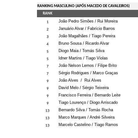
RANKING MASCULINO (APÓS MACEDO DE CAVALEIROS)
RANK
João Pedro Simões / Rui Moreira
1
Januário Alvar / Fabrício Barros
2
João Magalhães / Tiago Pereira
3
Bruno Sousa / Ricardo Alvar
4
Diogo Maia / Tomás Silva
5
Idner Martins / Tiago Violas
5
João Nelson Lemos / Filipe Brito
7
Sérgio Rodrigues / Marco Graças
7
João Alves
/
Rui Alves
9
David Melo / Sérgio Teixeira
9
Francisco Ferreira / Bernardo Leite
9
Tiago Lourenço / Diogo Arriscado
9
Bernardo Silva / Tomás Rocha
13
Marco Marques / André Silveira
13
Marcelo Castelino / Tiago Ramos
13