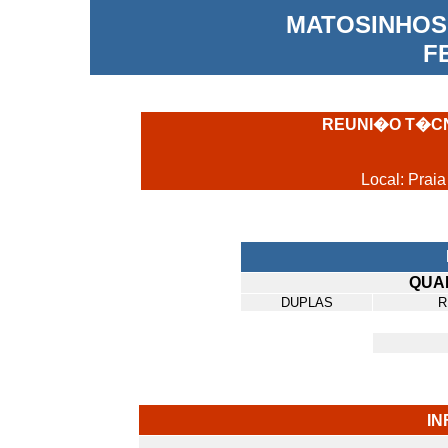
MATOSINHOS 
F
REUNI�O T�CN
Local: Prai
QUA
DUPLAS
R
I