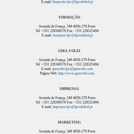
E-mail:
financeira.fpv@fpvoleibol.pt
FORMAÇÃO
Avenida de França, 549 4050-279 Porto
Tel: +351 228349570 Fax: +351 228325494
E-mail:
formacao.fpv@fpvoleibol.pt
GIRA-VOLEI
Avenida de França, 549 4050-279 Porto
Tel: +351 228349570 Fax: +351 228325494
E-mail:
giravolei.fpv@giravolei.com
Página Web:
http://www.giravolei.com
IMPRENSA
Avenida de França, 549 4050-279 Porto
Tel: +351 228349570 Fax: +351 228325494
E-mail:
imprensa.fpv@fpvoleibol.pt
MARKETING
Avenida de França, 549 4050-279 Porto